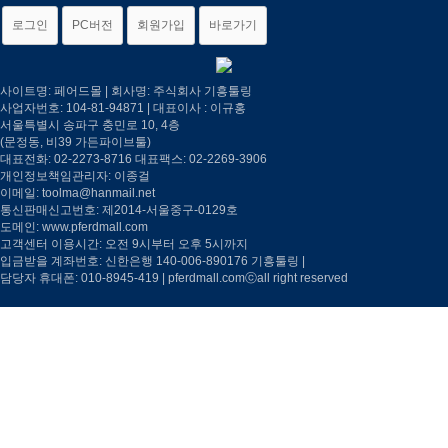
로그인
PC버전
회원가입
바로가기
사이트명: 페어드몰 | 회사명: 주식회사 기흥툴링
사업자번호: 104-81-94871 | 대표이사 : 이규홍
서울특별시 송파구 충민로 10, 4층
(문정동, 비39 가든파이브툴)
대표전화: 02-2273-8716 대표팩스: 02-2269-3906
개인정보책임관리자: 이종걸
이메일: toolma@hanmail.net
통신판매신고번호: 제2014-서울중구-0129호
도메인:
www.pferdmall.com
고객센터 이용시간: 오전 9시부터 오후 5시까지
입금받을 계좌번호: 신한은행 140-006-890176 기흥툴링 |
담당자 휴대폰: 010-8945-419 | pferdmall.comⓒall right reserved