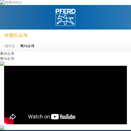
브랜드소개
주요제품들
페어드몰
커뮤니티
서비
페어드
회사소개
회사소개
회사소개