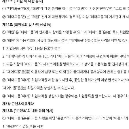
제11조 [“회원”에 대한 통지]
① “페어드몰”이(가) “회원”에 대한 통지를 하는 경우 “회원”이 지정한 전자우편주소로 할 
② “페어드몰”은(는) “회원” 전체에 대한 통지의 경우 7일 이상 “페어드몰”의 게시판에 
제12조 [회원탈퇴 및 자격 상실 등]
① “회원”은 “페어드몰”에 언제든지 탈퇴를 요청할 수 있으며 “페어드몰”은(는) 즉시 회원
② “회원”이 다음 각호의 사유에 해당하는 경우, “페어드몰”은(는) 회원자격을 제한 및 정
1. 가입신청 시에 허위내용을 등록한 경우
2. “페어드몰”의 서비스이용대금, 기타 “페어드몰”의 서비스이용에 관련하여 회원이 부담
3. 다른 사람의 “페어드몰”의 서비스이용을 방해하거나 그 정보를 도용하는 등 전자상거래
4. “페어드몰”을(를) 이용하여 법령 또는 이 약관이 금지하거나 공서양속에 반하는 행위를 
③ “페어드몰”이(가) 회원자격을 제한·정지시킨 후, 동일한 행위가 2회 이상 반복되거나 3
“페어드몰”은(는) 회원자격을 상실시킬 수 있습니다.
④ “페어드몰”이(가) 회원자격을 상실시키는 경우에는 회원등록을 말소합니다. 이 경우 “회
제3장 콘텐츠이용계약
제13조 [“콘텐츠”의 내용 등의 게시]
① “페어드몰”은(는) 다음 사항을 해당 “콘텐츠”의 이용초기화면이나 그 포장에 “이용자”가
1. “콘텐츠”의 명칭 또는 제호