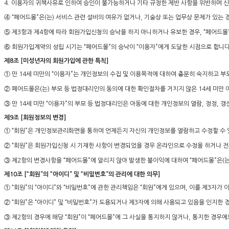
4. 이용자의 귀책사유로 인하여 승인이 불가능하거나 기타 규정한 제반 사항을 위반하며 
④ “페어드몰”은(는) 서비스 관련 설비의 여유가 없거나, 기술상 또는 업무상 문제가 있는
⑤ 제3항과 제4항에 따라 회원가입신청의 승낙을 하지 아니하거나 유보한 경우, “페어드몰”
⑥ 회원가입계약의 성립 시기는 “페어드몰”의 승낙이 “이용자”에게 도달한 시점으로 합니다
제8조 [미성년자의 회원가입에 관한 특칙]
① 만 14세 미만의 “이용자”는 개인정보의 수집 및 이용목적에 대하여 충분히 숙지하고 
② 페어드몰은(는) 부모 등 법정대리인의 동의에 대한 확인절차를 거치지 않은 14세 미만
③ 만 14세 미만 “이용자”의 부모 등 법정대리인은 아동에 대한 개인정보의 열람, 정정, 
제9조 [회원정보의 변경]
① “회원”은 개인정보관리화면을 통하여 언제든지 자신의 개인정보를 열람하고 수정할 수 
② “회원”은 회원가입신청 시 기재한 사항이 변경되었을 경우 온라인으로 수정을 하거나 전
③ 제2항의 변경사항을 “페어드몰”에 알리지 않아 발생한 불이익에 대하여 “페어드몰”은(는
제10조 [“회원”의 “아이디” 및 “비밀번호”의 관리에 대한 의무]
① “회원”의 “아이디”와 “비밀번호”에 관한 관리책임은 “회원”에게 있으며, 이를 제3자가
② “회원”은 “아이디” 및 “비밀번호”가 도용되거나 제3자에 의해 사용되고 있음을 인지한 
③ 제2항의 경우에 해당 “회원”이 “페어드몰”에 그 사실을 통지하지 않거나, 통지한 경우