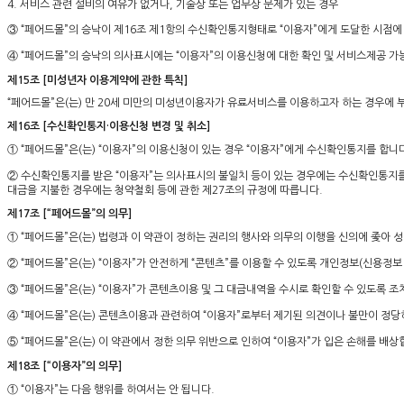
4. 서비스 관련 설비의 여유가 없거나, 기술상 또는 업무상 문제가 있는 경우
③ “페어드몰”의 승낙이 제16조 제1항의 수신확인통지형태로 “이용자”에게 도달한 시점에
④ “페어드몰”의 승낙의 의사표시에는 “이용자”의 이용신청에 대한 확인 및 서비스제공 가
제15조 [미성년자 이용계약에 관한 특칙]
“페어드몰”은(는) 만 20세 미만의 미성년이용자가 유료서비스를 이용하고자 하는 경우에 
제16조 [수신확인통지·이용신청 변경 및 취소]
① “페어드몰”은(는) “이용자”의 이용신청이 있는 경우 “이용자”에게 수신확인통지를 합니
② 수신확인통지를 받은 “이용자”는 의사표시의 불일치 등이 있는 경우에는 수신확인통지를 받
대금을 지불한 경우에는 청약철회 등에 관한 제27조의 규정에 따릅니다.
제17조 [“페어드몰”의 의무]
① “페어드몰”은(는) 법령과 이 약관이 정하는 권리의 행사와 의무의 이행을 신의에 좇아 
② “페어드몰”은(는) “이용자”가 안전하게 “콘텐츠”를 이용할 수 있도록 개인정보(신용
③ “페어드몰”은(는) “이용자”가 콘텐츠이용 및 그 대금내역을 수시로 확인할 수 있도록 조
④ “페어드몰”은(는) 콘텐츠이용과 관련하여 “이용자”로부터 제기된 의견이나 불만이 정
⑤ “페어드몰”은(는) 이 약관에서 정한 의무 위반으로 인하여 “이용자”가 입은 손해를 배상
제18조 [“이용자”의 의무]
① “이용자”는 다음 행위를 하여서는 안 됩니다.