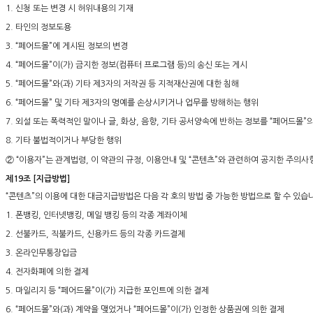
1. 신청 또는 변경 시 허위내용의 기재
2. 타인의 정보도용
3. “페어드몰”에 게시된 정보의 변경
4. “페어드몰”이(가) 금지한 정보(컴퓨터 프로그램 등)의 송신 또는 게시
5. “페어드몰”와(과) 기타 제3자의 저작권 등 지적재산권에 대한 침해
6. “페어드몰” 및 기타 제3자의 명예를 손상시키거나 업무를 방해하는 행위
7. 외설 또는 폭력적인 말이나 글, 화상, 음향, 기타 공서양속에 반하는 정보를 “페어드몰
8. 기타 불법적이거나 부당한 행위
② “이용자”는 관계법령, 이 약관의 규정, 이용안내 및 “콘텐츠”와 관련하여 공지한 주의사
제19조 [지급방법]
“콘텐츠”의 이용에 대한 대금지급방법은 다음 각 호의 방법 중 가능한 방법으로 할 수 있습
1. 폰뱅킹, 인터넷뱅킹, 메일 뱅킹 등의 각종 계좌이체
2. 선불카드, 직불카드, 신용카드 등의 각종 카드결제
3. 온라인무통장입금
4. 전자화폐에 의한 결제
5. 마일리지 등 “페어드몰”이(가) 지급한 포인트에 의한 결제
6. “페어드몰”와(과) 계약을 맺었거나 “페어드몰”이(가) 인정한 상품권에 의한 결제