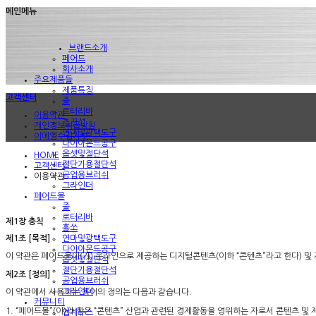
메인메뉴
브랜드소개
페어드
회사소개
주요제품들
제품특징
고객센터
줄
로터리바
이용약관
추지석
개인정보취급방침
연마및광택도구
이메일수집거부
다이아몬드공구
옵셋및절단석
HOME
절단기용절단석
고객센터
공업용브러쉬
이용약관
그라인더
페어드몰
줄
로터리바
제1장 총칙
홀쏘
연마및광택도구
제1조 [목적]
다이아몬드공구
이 약관은 페어드몰이(가) 온라인으로 제공하는 디지털콘텐츠(이하 “콘텐츠”라고 한다) 및
옵셋및절단석
절단기용절단석
제2조 [정의]
공업용브러쉬
그라인더
이 약관에서 사용하는 용어의 정의는 다음과 같습니다.
커뮤니티
1. “페어드몰”(이)라 함은 “콘텐츠” 산업과 관련된 경제활동을 영위하는 자로서 콘텐츠 
업계뉴스