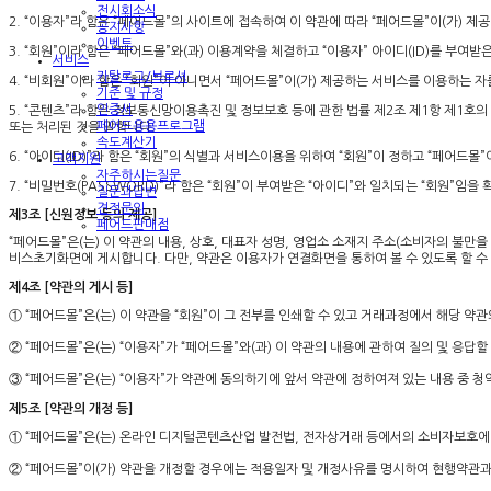
전시회소식
2. “이용자”라 함은 “페어드몰”의 사이트에 접속하여 이 약관에 따라 “페어드몰”이(가) 
공지사항
이벤트
3. “회원”이라 함은 “페어드몰”와(과) 이용계약을 체결하고 “이용자” 아이디(ID)를 부
서비스
카탈로그/브로셔
4. “비회원”이라 함은 “회원”이 아니면서 “페어드몰”이(가) 제공하는 서비스를 이용하는 자
기준 및 규정
인증서
5. “콘텐츠”라 함은 정보통신망이용촉진 및 정보보호 등에 관한 법률 제2조 제1항 제1호
페어드응용프로그램
또는 처리된 것을 말합니다.
속도계산기
6. “아이디(ID)”라 함은 “회원”의 식별과 서비스이용을 위하여 “회원”이 정하고 “페어드몰
고객지원
자주하시는질문
7. “비밀번호(PASSWORD)”라 함은 “회원”이 부여받은 “아이디”와 일치되는 “회원”임
질문과답변
견적문의
제3조 [신원정보 등의 제공]
페어드판매점
“페어드몰”은(는) 이 약관의 내용, 상호, 대표자 성명, 영업소 소재지 주소(소비자의 불
비스초기화면에 게시합니다. 다만, 약관은 이용자가 연결화면을 통하여 볼 수 있도록 할 수
제4조 [약관의 게시 등]
① “페어드몰”은(는) 이 약관을 “회원”이 그 전부를 인쇄할 수 있고 거래과정에서 해당 약
② “페어드몰”은(는) “이용자”가 “페어드몰”와(과) 이 약관의 내용에 관하여 질의 및 응답
③ “페어드몰”은(는) “이용자”가 약관에 동의하기에 앞서 약관에 정하여져 있는 내용 중 
제5조 [약관의 개정 등]
① “페어드몰”은(는) 온라인 디지털콘텐츠산업 발전법, 전자상거래 등에서의 소비자보호에 
② “페어드몰”이(가) 약관을 개정할 경우에는 적용일자 및 개정사유를 명시하여 현행약관