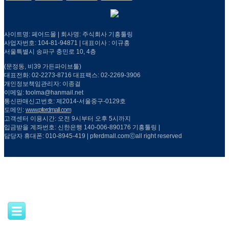
사이트명: 페어드몰 | 회사명: 주식회사 기흥툴링
사업자번호: 104-81-94871 | 대표이사 : 이규홍
서울특별시 송파구 충민로 10, 4층
(문정동, 비39 가든파이브툴)
대표전화: 02-2273-8716 대표팩스: 02-2269-3906
개인정보책임관리자: 이종걸
이메일: toolma@hanmail.net
통신판매신고번호: 제2014-서울중구-0129호
도메인:
www.pferdmall.com
고객센터 이용시간: 오전 9시부터 오후 5시까지
입금받을 계좌번호: 신한은행 140-006-890176 기흥툴링 |
담당자 휴대폰: 010-8945-419 | pferdmall.comⓒall right reserved