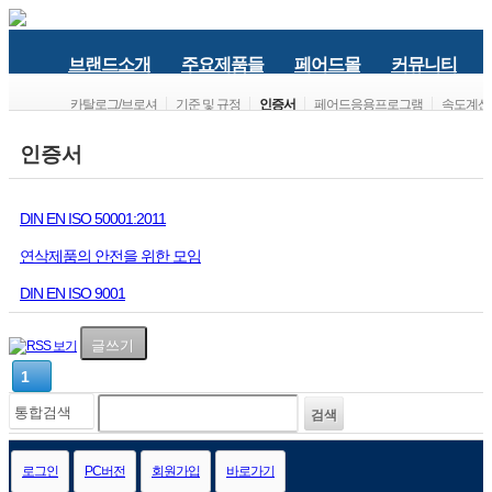
브랜드소개
주요제품들
페어드몰
커뮤니티
카탈로그/브로셔
기준 및 규정
인증서
페어드응용프로그램
속도계산
인증서
DIN EN ISO 50001:2011
연삭제품의 안전을 위한 모임
DIN EN ISO 9001
글쓰기
1
로그인
PC버전
회원가입
바로가기