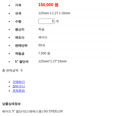
150,000 원
가격
125mm x 1.2T x 16mm
규격
개
수량
독일
원산지
페어드
제조사
50개
판매단위
7,500 원
적립금
125mm*1.2T*16mm
5" 절단석
총 판매금액 :
0
구매하기
장바구니
견적문의
상품상세정보
페어드 5" 절단석(스텐레스용) SG STEELOX