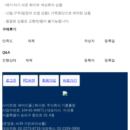
- 때가 타기 쉬운 화이트 색상류의 상품
- 신발,구두(밑창의 오염 상품), 가죽원단으로 제작된 상품
- 품절된 상품은 교환/반품이 불가능합니다.
구매후기
만족도
제목
작성자
등록일
Q&A
진행상태
제목
등록자
등록일
로그인
PC버전
회원가입
바로가기
사이트명: 페어드몰 | 회사명: 주식회사 기흥툴링
사업자번호: 104-81-94871 | 대표이사 : 이규홍
서울특별시 송파구 충민로 10, 4층
(문정동, 비39 가든파이브툴)
대표전화: 02-2273-8716 대표팩스: 02-2269-3906