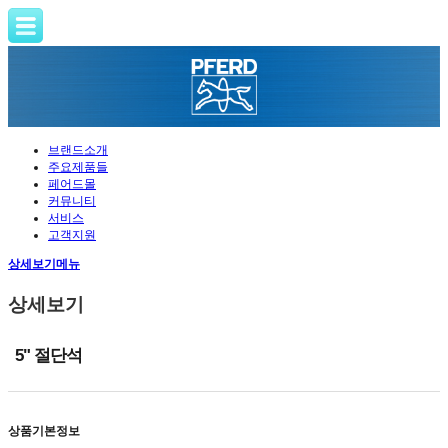
브랜드소개
주요제품들
페어드몰
커뮤니티
서비스
고객지원
상세보기메뉴
상세보기
5" 절단석
상품기본정보